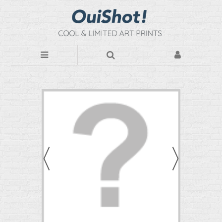
Photos d'art
Par Thèmes
Urban
NY By Night