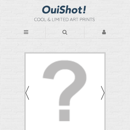
Photos d'art
Par Thèmes
Urban
L'horizon citadin