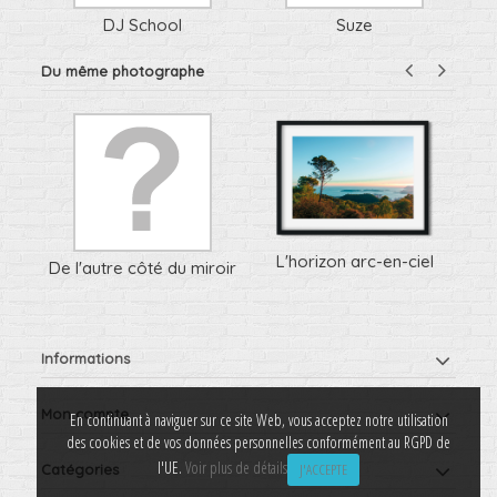
DJ School
Suze
Du même photographe
L'horizon arc-en-ciel
De l'autre côté du miroir
Informations
Mon compte
En continuant à naviguer sur ce site Web, vous acceptez notre utilisation
des cookies et de vos données personnelles conformément au RGPD de
l'UE.
Voir plus de détails
J'ACCEPTE
Catégories