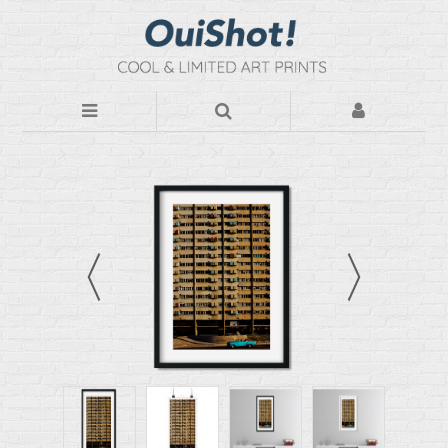
Photos d'art
Par Thèmes
Abstract
La Habana