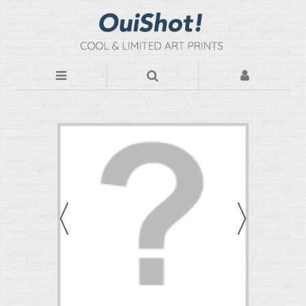
Photos d'art
Par Thèmes
Minimal
Liberté houleuse