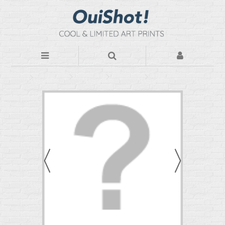
Photos d'art
Par Thèmes
Architecture
Colors of Chicago #02