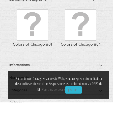
2
Colors of Chicago #01
Colors of Chicago #04
Co
Informations
Mon compte
En continuant à naviguer sur ce site Web, vous acceptez notre utilisation
des cookies et de vos données personnelles conformément au RGPD de
l'UE.
Voir plus de détails
J'ACCEPTE
Catégories
Ouishot !